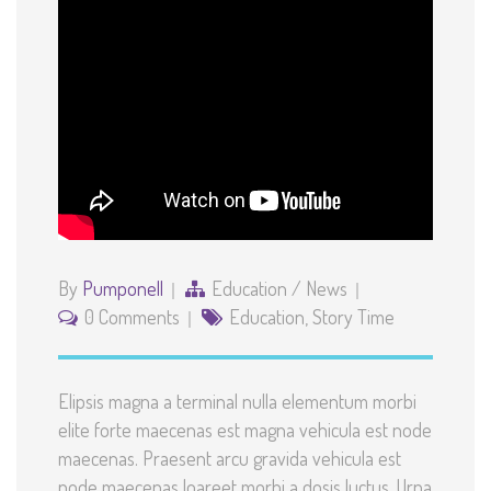
By
Pumponell
Education
/
News
0 Comments
Education
,
Story Time
Elipsis magna a terminal nulla elementum morbi
elite forte maecenas est magna vehicula est node
maecenas. Praesent arcu gravida vehicula est
node maecenas loareet morbi a dosis luctus. Urna