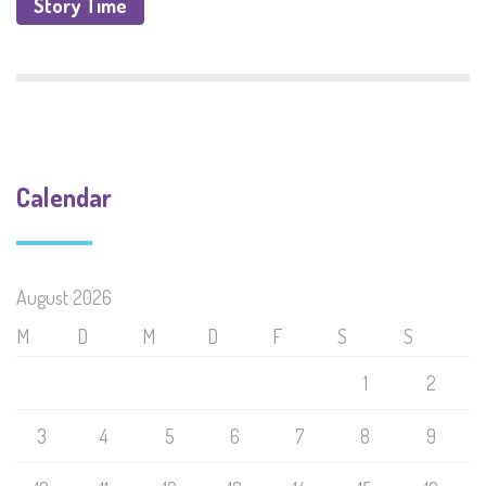
Story Time
Calendar
August 2026
M
D
M
D
F
S
S
1
2
3
4
5
6
7
8
9