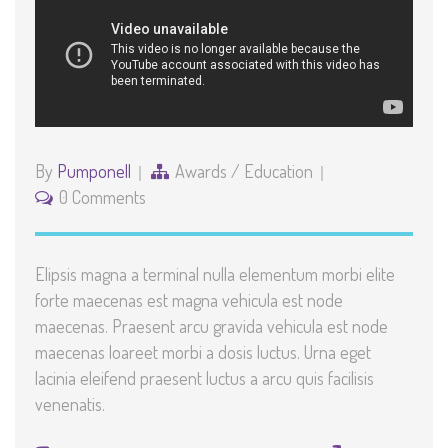
By
Pumponell
Awards
/
Education
0 Comments
Elipsis magna a terminal nulla elementum morbi elite
forte maecenas est magna vehicula est node
maecenas. Praesent arcu gravida vehicula est node
maecenas loareet morbi a dosis luctus. Urna eget
lacinia eleifend praesent luctus a arcu quis facilisis
venenatis.